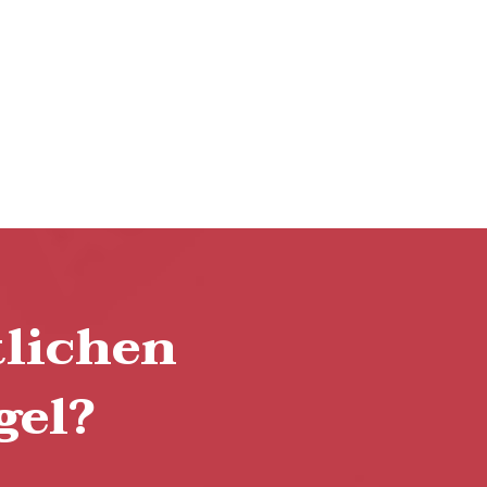
tlichen
gel?